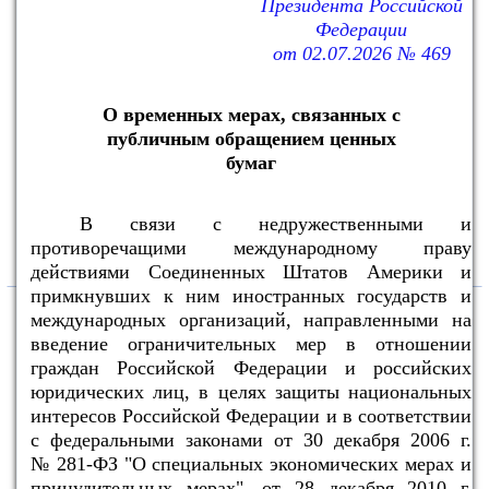
2
Действует с изменениями
Указ Президента Российской Федерации
от 12.06.2026 № 419
Об установлении штатной численности
Вооруженных Сил Российской Федерации
Официальный интернет-портал правовой
информации (www.pravo.gov.ru), 12.06.2026,
№ 0001202606120003
Собрание законодательства Российской Федерации,
2026, № 24, ст. 3221
3
Действует с изменениями
Федеральный закон от 25.05.2026 № 156-ФЗ
О внесении изменения в статью 2-1 Федерального
закона "Об особенностях исполнения обязательств
по кредитным договорам (договорам займа)
лицами, призванными на военную службу по